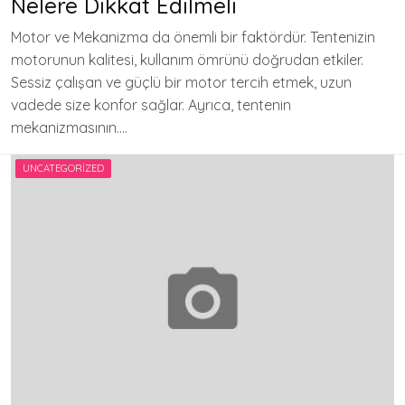
Nelere Dikkat Edilmeli
Motor ve Mekanizma da önemli bir faktördür. Tentenizin
motorunun kalitesi, kullanım ömrünü doğrudan etkiler.
Sessiz çalışan ve güçlü bir motor tercih etmek, uzun
vadede size konfor sağlar. Ayrıca, tentenin
mekanizmasının….
UNCATEGORIZED