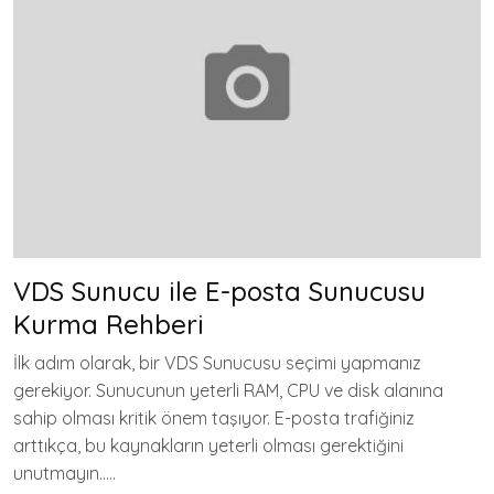
VDS Sunucu ile E-posta Sunucusu
Kurma Rehberi
İlk adım olarak, bir VDS Sunucusu seçimi yapmanız
gerekiyor. Sunucunun yeterli RAM, CPU ve disk alanına
sahip olması kritik önem taşıyor. E-posta trafiğiniz
arttıkça, bu kaynakların yeterli olması gerektiğini
unutmayın…..