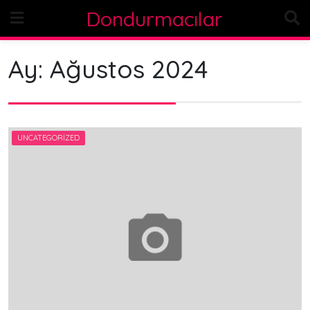
Skip
Dondurmacılar
to
content
Ay:
Ağustos 2024
UNCATEGORIZED