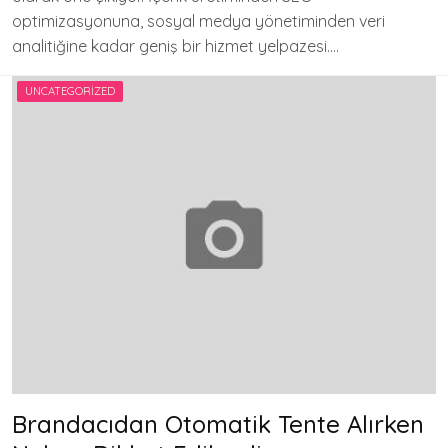
optimizasyonuna, sosyal medya yönetiminden veri
analitiğine kadar geniş bir hizmet yelpazesi….
UNCATEGORIZED
Brandacıdan Otomatik Tente Alırken