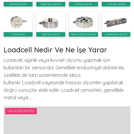
Loadcell Nedir Ve Ne İşe Yarar
Loadcell, ağırlık veya kuvvet ölçümü yapmak için
kullanılan bir sensördür. Genellikle endüstriyel alanlarda,
özellikle de tartı sistemlerinde sıkça
kullanılır. Loadcell sayesinde hassas ölçümler yapılarak
doğru sonuçlar elde edilir. Loadcell sensörleri, genellikle
metal veya….
UNCATEGORIZED