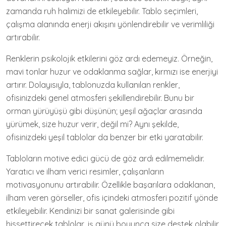
zamanda ruh halimizi de etkileyebilir. Tablo seçimleri,
çalışma alanında enerji akışını yönlendirebilir ve verimliliği
artırabilir.
Renklerin psikolojik etkilerini göz ardı edemeyiz. Örneğin,
mavi tonlar huzur ve odaklanma sağlar, kırmızı ise enerjiyi
artırır. Dolayısıyla, tablonuzda kullanılan renkler,
ofisinizdeki genel atmosferi şekillendirebilir. Bunu bir
orman yürüyüşü gibi düşünün; yeşil ağaçlar arasında
yürümek, size huzur verir, değil mi? Aynı şekilde,
ofisinizdeki yeşil tablolar da benzer bir etki yaratabilir.
Tabloların motive edici gücü de göz ardı edilmemelidir.
Yaratıcı ve ilham verici resimler, çalışanların
motivasyonunu artırabilir. Özellikle başarılara odaklanan,
ilham veren görseller, ofis içindeki atmosferi pozitif yönde
etkileyebilir. Kendinizi bir sanat galerisinde gibi
hissettirecek tablolar, iş günü boyunca size destek olabilir.