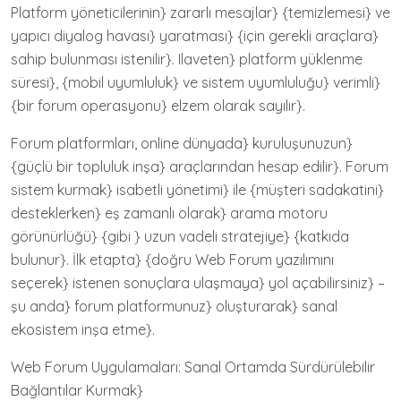
Platform yöneticilerinin} zararlı mesajlar} {temizlemesi} ve
yapıcı diyalog havası} yaratması} {için gerekli araçlara}
sahip bulunması istenilir}. Ilaveten} platform yüklenme
süresi}, {mobil uyumluluk} ve sistem uyumluluğu} verimli}
{bir forum operasyonu} elzem olarak sayılır}.
Forum platformları, online dünyada} kuruluşunuzun}
{güçlü bir topluluk inşa} araçlarından hesap edilir}. Forum
sistem kurmak} isabetli yönetimi} ile {müşteri sadakatini}
desteklerken} eş zamanlı olarak} arama motoru
görünürlüğü} {gibi } uzun vadeli stratejiye} {katkıda
bulunur}. İlk etapta} {doğru Web Forum yazılımını
seçerek} istenen sonuçlara ulaşmaya} yol açabilirsiniz} –
şu anda} forum platformunuz} oluşturarak} sanal
ekosistem inşa etme}.
Web Forum Uygulamaları: Sanal Ortamda Sürdürülebilir
Bağlantılar Kurmak}