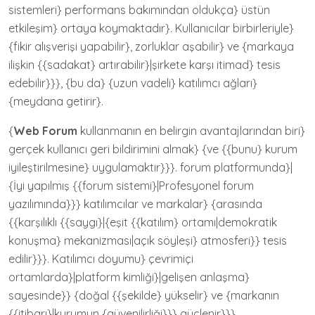
sistemleri} performans bakımından oldukça} üstün
etkileşim} ortaya koymaktadır}. Kullanıcılar birbirleriyle}
{fikir alışverişi yapabilir}, zorluklar aşabilir} ve {markaya
ilişkin {{sadakat} artırabilir}|şirkete karşı itimad} tesis
edebilir}}}, {bu da} {uzun vadeli} katılımcı ağları}
{meydana getirir}.
{
Web Forum
kullanmanın en belirgin avantajlarından biri}
gerçek kullanıcı geri bildirimini almak} {ve {{bunu} kurum
iyileştirilmesine} uygulamaktır}}}. forum platformunda}|
{İyi yapılmış {{forum sistemi}|Profesyonel forum
yazılımında}}} katılımcılar ve markalar} {arasında
{{karşılıklı {{saygı}|{eşit {{katılım} ortamı|demokratik
konuşma} mekanizması|açık söyleşi} atmosferi}} tesis
edilir}}}. Katılımcı doyumu} çevrimiçi
ortamlarda}|platform kimliği}|gelişen anlaşma}
sayesinde}} {doğal {{şekilde} yükselir} ve {markanın
{{itibarı}|kurumun {güvenilirliği}}} güçlenir}}}.