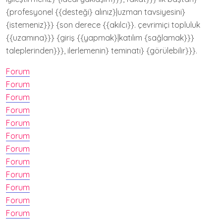
{profesyonel {{desteği} alınız}|uzman tavsiyesini}
{istemeniz}}} {son derece {{akılcı}}. çevrimiçi topluluk
{{uzamına}}} {giriş {{yapmak}|katılım {sağlamak}}}
taleplerinden}}}, ilerlemenin} teminatı} {görülebilir}}}.
Forum
Forum
Forum
Forum
Forum
Forum
Forum
Forum
Forum
Forum
Forum
Forum