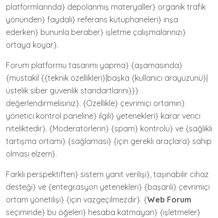
platformlarında} depolanmış materyaller} organik trafik
yönünden} faydalı} referans kütüphaneleri} inşa
ederken} bununla beraber} işletme çalışmalarınızı}
ortaya koyar}.
Forum platformu tasarımı yapma} {aşamasında}
{müstakil {{teknik özellikleri}|başka {kullanıcı arayüzünü}|
üstelik siber güvenlik standartlarını}}}
değerlendirmelisiniz}. {Özellikle} çevrimiçi ortamın}
yönetici kontrol paneline} ilgili} yetenekleri} karar verici
niteliktedir}. {Moderatörlerin} {spam} kontrolü} ve {sağlıklı
tartışma ortamı} {sağlaması} {için gerekli araçlara} sahip
olması elzem}.
Farklı perspektiften} sistem yanıt verilişi}, taşınabilir cihaz
desteği} ve {entegrasyon yetenekleri} {başarılı} çevrimiçi
ortam yönetilişi} {için vazgeçilmezdir}. {
Web Forum
seçiminde} bu öğeleri} hesaba katmayan} {işletmeler}