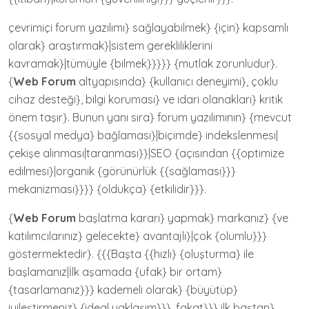
çevrimiçi forum yazılımı} sağlayabilmek} {için} kapsamlı
olarak} araştırmak}|sistem gerekliliklerini
kavramak}|tümüyle {bilmek}}}}} {mutlak zorunludur}.
{
Web Forum
altyapısında} {kullanıcı deneyimi}, çoklu
cihaz desteği}, bilgi koruması} ve idari olanakları} kritik
önem taşır}. Bunun yanı sıra} forum yazılımının} {mevcut
{{sosyal medya} bağlaması}|biçimde} indekslenmesi|
çekişe alınması|taranması}}|SEO {açısından {{optimize
edilmesi}|organik {görünürlük {{sağlaması}}}
mekanizması}}}} {oldukça} {etkilidir}}}.
{
Web Forum
başlatma kararı} yapmak} markanız} {ve
katılımcılarınız} gelecekte} avantajlı}|çok {olumlu}}}
göstermektedir}. {{{Başta {{hızlı} {oluşturma} ile
başlamanız|İlk aşamada {ufak} bir ortam}
{tasarlamanız}}} kademeli olarak} {büyütüp}
iyileştirmeniz} {ideal yaklaşım}}}, fakat}}} ilk baştan}