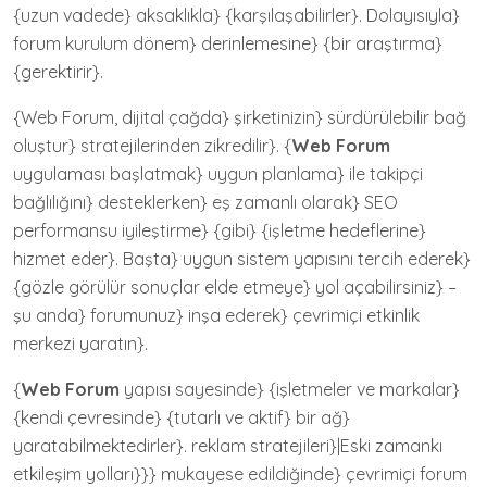
{uzun vadede} aksaklıkla} {karşılaşabilirler}. Dolayısıyla}
forum kurulum dönem} derinlemesine} {bir araştırma}
{gerektirir}.
{Web Forum, dijital çağda} şirketinizin} sürdürülebilir bağ
oluştur} stratejilerinden zikredilir}. {
Web Forum
uygulaması başlatmak} uygun planlama} ile takipçi
bağlılığını} desteklerken} eş zamanlı olarak} SEO
performansu iyileştirme} {gibi} {işletme hedeflerine}
hizmet eder}. Başta} uygun sistem yapısını tercih ederek}
{gözle görülür sonuçlar elde etmeye} yol açabilirsiniz} –
şu anda} forumunuz} inşa ederek} çevrimiçi etkinlik
merkezi yaratın}.
{
Web Forum
yapısı sayesinde} {işletmeler ve markalar}
{kendi çevresinde} {tutarlı ve aktif} bir ağ}
yaratabilmektedirler}. reklam stratejileri}|Eski zamankı
etkileşim yolları}}} mukayese edildiğinde} çevrimiçi forum