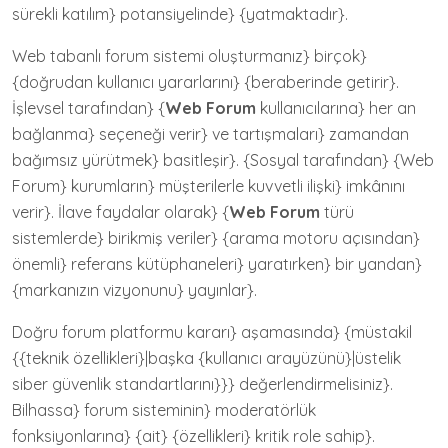
sürekli katılım} potansiyelinde} {yatmaktadır}.
Web tabanlı forum sistemi oluşturmanız} birçok}
{doğrudan kullanıcı yararlarını} {beraberinde getirir}.
İşlevsel tarafından} {
Web Forum
kullanıcılarına} her an
bağlanma} seçeneği verir} ve tartışmaları} zamandan
bağımsız yürütmek} basitleşir}. {Sosyal tarafından} {Web
Forum} kurumların} müşterilerle kuvvetli ilişki} imkânını
verir}. İlave faydalar olarak} {
Web Forum
türü
sistemlerde} birikmiş veriler} {arama motoru açısından}
önemli} referans kütüphaneleri} yaratırken} bir yandan}
{markanızın vizyonunu} yayınlar}.
Doğru forum platformu kararı} aşamasında} {müstakil
{{teknik özellikleri}|başka {kullanıcı arayüzünü}|üstelik
siber güvenlik standartlarını}}} değerlendirmelisiniz}.
Bilhassa} forum sisteminin} moderatörlük
fonksiyonlarına} {ait} {özellikleri} kritik role sahip}.