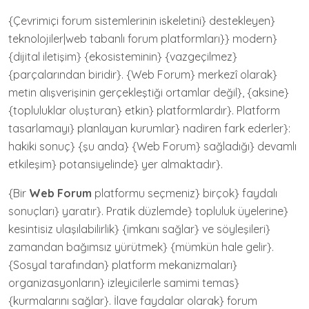
{Çevrimiçi forum sistemlerinin iskeletini} destekleyen}
teknolojiler|web tabanlı forum platformları}} modern}
{dijital iletişim} {ekosisteminin} {vazgeçilmez}
{parçalarından biridir}. {Web Forum} merkezî olarak}
metin alışverişinin gerçekleştiği ortamlar değil}, {aksine}
{topluluklar oluşturan} etkin} platformlardır}. Platform
tasarlamayı} planlayan kurumlar} nadiren fark ederler}:
hakiki sonuç} {şu anda} {Web Forum} sağladığı} devamlı
etkileşim} potansiyelinde} yer almaktadır}.
{Bir
Web Forum
platformu seçmeniz} birçok} faydalı
sonuçları} yaratır}. Pratik düzlemde} topluluk üyelerine}
kesintisiz ulaşılabilirlik} {imkanı sağlar} ve söyleşileri}
zamandan bağımsız yürütmek} {mümkün hale gelir}.
{Sosyal tarafından} platform mekanizmaları}
organizasyonların} izleyicilerle samimi temas}
{kurmalarını sağlar}. İlave faydalar olarak} forum