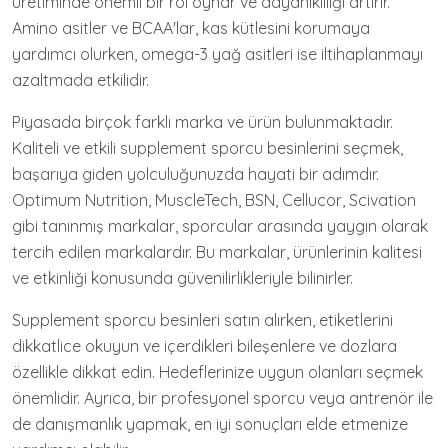
üretiminde önemli bir rol oynar ve dayanıklılığı artırır.
Amino asitler ve BCAA'lar, kas kütlesini korumaya
yardımcı olurken, omega-3 yağ asitleri ise iltihaplanmayı
azaltmada etkilidir.
Piyasada birçok farklı marka ve ürün bulunmaktadır.
Kaliteli ve etkili supplement sporcu besinlerini seçmek,
başarıya giden yolculuğunuzda hayati bir adımdır.
Optimum Nutrition, MuscleTech, BSN, Cellucor, Scivation
gibi tanınmış markalar, sporcular arasında yaygın olarak
tercih edilen markalardır. Bu markalar, ürünlerinin kalitesi
ve etkinliği konusunda güvenilirlikleriyle bilinirler.
Supplement sporcu besinleri satın alırken, etiketlerini
dikkatlice okuyun ve içerdikleri bileşenlere ve dozlara
özellikle dikkat edin. Hedeflerinize uygun olanları seçmek
önemlidir. Ayrıca, bir profesyonel sporcu veya antrenör ile
de danışmanlık yapmak, en iyi sonuçları elde etmenize