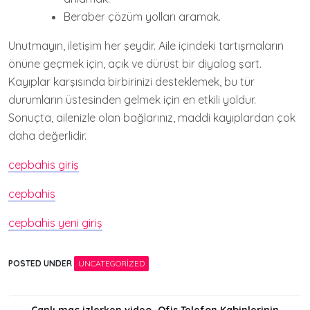
Beraber çözüm yolları aramak.
Unutmayın, iletişim her şeydir. Aile içindeki tartışmaların
önüne geçmek için, açık ve dürüst bir diyalog şart.
Kayıplar karşısında birbirinizi desteklemek, bu tür
durumların üstesinden gelmek için en etkili yoldur.
Sonuçta, ailenizle olan bağlarınız, maddi kayıplardan çok
daha değerlidir.
cepbahis giriş
cepbahis
cepbahis yeni giriş
POSTED UNDER
UNCATEGORIZED