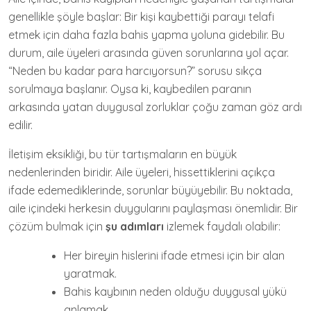
genellikle şöyle başlar: Bir kişi kaybettiği parayı telafi
etmek için daha fazla bahis yapma yoluna gidebilir. Bu
durum, aile üyeleri arasında güven sorunlarına yol açar.
“Neden bu kadar para harcıyorsun?” sorusu sıkça
sorulmaya başlanır. Oysa ki, kaybedilen paranın
arkasında yatan duygusal zorluklar çoğu zaman göz ardı
edilir.
İletişim eksikliği, bu tür tartışmaların en büyük
nedenlerinden biridir. Aile üyeleri, hissettiklerini açıkça
ifade edemediklerinde, sorunlar büyüyebilir. Bu noktada,
aile içindeki herkesin duygularını paylaşması önemlidir. Bir
çözüm bulmak için
şu adımları
izlemek faydalı olabilir:
Her bireyin hislerini ifade etmesi için bir alan
yaratmak.
Bahis kaybının neden olduğu duygusal yükü
anlamak.