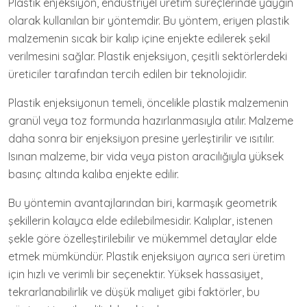
Plastik enjeksiyon, endüstriyel üretim süreçlerinde yaygın
olarak kullanılan bir yöntemdir. Bu yöntem, eriyen plastik
malzemenin sıcak bir kalıp içine enjekte edilerek şekil
verilmesini sağlar. Plastik enjeksiyon, çeşitli sektörlerdeki
üreticiler tarafından tercih edilen bir teknolojidir.
Plastik enjeksiyonun temeli, öncelikle plastik malzemenin
granül veya toz formunda hazırlanmasıyla atılır. Malzeme
daha sonra bir enjeksiyon presine yerleştirilir ve ısıtılır.
Isınan malzeme, bir vida veya piston aracılığıyla yüksek
basınç altında kalıba enjekte edilir.
Bu yöntemin avantajlarından biri, karmaşık geometrik
şekillerin kolayca elde edilebilmesidir. Kalıplar, istenen
şekle göre özelleştirilebilir ve mükemmel detaylar elde
etmek mümkündür. Plastik enjeksiyon ayrıca seri üretim
için hızlı ve verimli bir seçenektir. Yüksek hassasiyet,
tekrarlanabilirlik ve düşük maliyet gibi faktörler, bu