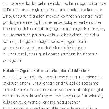
mücadeleler kadar çekişmeli olan bu kısmı, oyuncuların ve
kulüplerin birbirleriyle yaptıkları anlaşmalarla şekilleniyor.
Bir oyuncunun transferi, mevcut kontratının sona ermesi
ya da yenilenmesi gibi süreçlerde, kulüpler ve temsilciler
arasında adeta bir satranç oyunu oynanıyor. Bu süreçler,
büyük miktarda paranın ve hukuki belgelerin yer aldığı
karmaşık bir yapı sunuyor. Kulüpler, oyuncuların
yeteneklerini ve piyasa değerlerini göz önünde
bulundurarak, en uygun kontrat şartlarını belirlemeye
çalışıyorlar.
Hukukun Oyunu:
Futbolun arka planındaki hukuki
meseleler, sıkça gündeme gelmese de, oyunun gidişatını
etkileyen önemli unsurlardan biridir. Özellikle sözleşme
ihlalleri, transfer anlaşmazlıkları ve tazminat talepleri gibi
durumlarda, hukuki süreçler devreye giriyor. Futbolcular,
kulüpler veya menajerler arasında yaşanan
anlaşmazlıklar, genellikle mahkemelerde veya tahkim