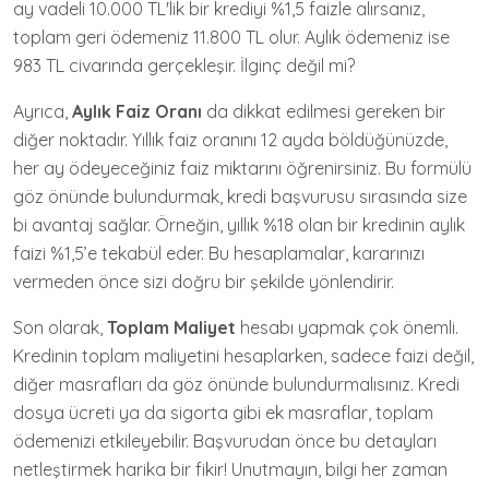
ay vadeli 10.000 TL'lik bir krediyi %1,5 faizle alırsanız,
toplam geri ödemeniz 11.800 TL olur. Aylık ödemeniz ise
983 TL civarında gerçekleşir. İlginç değil mi?
Ayrıca,
Aylık Faiz Oranı
da dikkat edilmesi gereken bir
diğer noktadır. Yıllık faiz oranını 12 ayda böldüğünüzde,
her ay ödeyeceğiniz faiz miktarını öğrenirsiniz. Bu formülü
göz önünde bulundurmak, kredi başvurusu sırasında size
bi avantaj sağlar. Örneğin, yıllık %18 olan bir kredinin aylık
faizi %1,5’e tekabül eder. Bu hesaplamalar, kararınızı
vermeden önce sizi doğru bir şekilde yönlendirir.
Son olarak,
Toplam Maliyet
hesabı yapmak çok önemli.
Kredinin toplam maliyetini hesaplarken, sadece faizi değil,
diğer masrafları da göz önünde bulundurmalısınız. Kredi
dosya ücreti ya da sigorta gibi ek masraflar, toplam
ödemenizi etkileyebilir. Başvurudan önce bu detayları
netleştirmek harika bir fikir! Unutmayın, bilgi her zaman