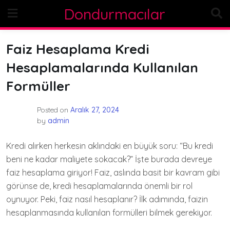
Skip
Dondurmacılar
to
content
Faiz Hesaplama Kredi
Hesaplamalarında Kullanılan
Formüller
Posted on
Aralık 27, 2024
by
admin
Kredi alırken herkesin aklındaki en büyük soru: “Bu kredi
beni ne kadar maliyete sokacak?” İşte burada devreye
faiz hesaplama giriyor! Faiz, aslında basit bir kavram gibi
görünse de, kredi hesaplamalarında önemli bir rol
oynuyor. Peki, faiz nasıl hesaplanır? İlk adımında, faizin
hesaplanmasında kullanılan formülleri bilmek gerekiyor.