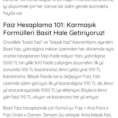
iyi düşünmek için her zaman bir adım geride durmakta
fayda var.
Faiz Hesaplama 101: Karmaşık
Formülleri Basit Hale Getiriyoruz!
Öncelikle “basit faiz” ve “bileşik faiz” kavramlarını ayıralım.
Basit faiz, yatırdığınız miktar üzerinden her dönemde aynı
oranla hesaplanan faizi ifade ediyor. Yani, yatırdığınız
1000 TL’nin yıllık %10 faizle çalıştığını düşünelim. İlk yıl
sonunda 100 TL kazanırsınız; ikinci yılda yine 100 TL
kazanırsınız. Bileşik faizde ise iş değişiyor! Faiz, faiz
üzerinde işlem görüyor. İlk yıl kazandığınız 100 TL de, ikinci
yıl ana parayızdaki 1000 TL’ye ekleniyor. Böylece ikinci
yılın faizi 110 TL oluyor ve kazancınız her yıl artıyor.
Basit faizi hesaplamak için formül şu: Faiz = Ana Para x
Faiz Oranı x Zaman. Tamam, bu anlaşılır. Ama bileşik faiz,