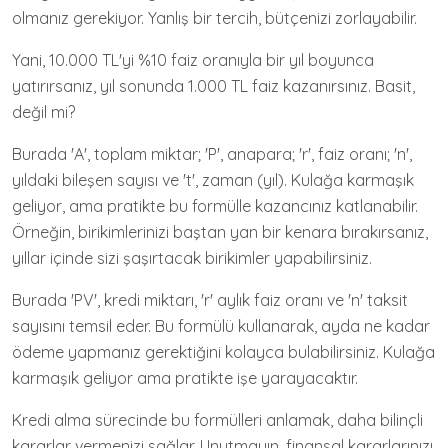
olmanız gerekiyor. Yanlış bir tercih, bütçenizi zorlayabilir.
Yani, 10.000 TL'yi %10 faiz oranıyla bir yıl boyunca
yatırırsanız, yıl sonunda 1.000 TL faiz kazanırsınız. Basit,
değil mi?
Burada 'A', toplam miktar; 'P', anapara; 'r', faiz oranı; 'n',
yıldaki bileşen sayısı ve 't', zaman (yıl). Kulağa karmaşık
geliyor, ama pratikte bu formülle kazancınız katlanabilir.
Örneğin, birikimlerinizi baştan yan bir kenara bırakırsanız,
yıllar içinde sizi şaşırtacak birikimler yapabilirsiniz.
Burada 'PV', kredi miktarı, 'r' aylık faiz oranı ve 'n' taksit
sayısını temsil eder. Bu formülü kullanarak, ayda ne kadar
ödeme yapmanız gerektiğini kolayca bulabilirsiniz. Kulağa
karmaşık geliyor ama pratikte işe yarayacaktır.
Kredi alma sürecinde bu formülleri anlamak, daha bilinçli
kararlar vermenizi sağlar. Unutmayın, finansal kararlarınızı