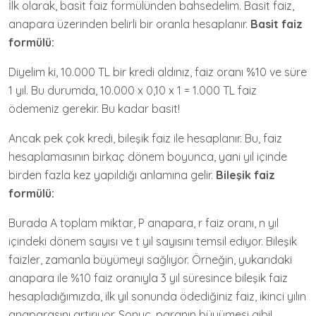
İlk olarak, basit faiz formülünden bahsedelim. Basit faiz,
anapara üzerinden belirli bir oranla hesaplanır.
Basit faiz
formülü:
Diyelim ki, 10.000 TL bir kredi aldınız, faiz oranı %10 ve süre
1 yıl. Bu durumda, 10.000 x 0,10 x 1 = 1.000 TL faiz
ödemeniz gerekir. Bu kadar basit!
Ancak pek çok kredi, bileşik faiz ile hesaplanır. Bu, faiz
hesaplamasının birkaç dönem boyunca, yani yıl içinde
birden fazla kez yapıldığı anlamına gelir.
Bileşik faiz
formülü:
Burada A toplam miktar, P anapara, r faiz oranı, n yıl
içindeki dönem sayısı ve t yıl sayısını temsil ediyor. Bileşik
faizler, zamanla büyümeyi sağlıyor. Örneğin, yukarıdaki
anapara ile %10 faiz oranıyla 3 yıl süresince bileşik faiz
hesapladığımızda, ilk yıl sonunda ödediğiniz faiz, ikinci yılın
anaparasını artırıyor. Sonuç, paranın büyümesi gibi!