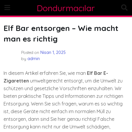
Skip
Dondurmacılar
to
content
Elf Bar entsorgen – Wie macht
man es richtig
Posted on
Nisan 1, 2025
by
admin
In diesem Artikel erfahren Sie, wie man
Elf Bar E-
Zigaretten
umweltgerecht entsorgt, um die Umwelt zu
schützen und gesetzliche Vorschriften einzuhalten. Wir
bieten praktische Tipps und Informationen zur richtigen
Entsorgung. Wenn Sie sich fragen, warum es so wichtig
ist, diese Geräte nicht einfach im normalen Müll zu
entsorgen, dann sind Sie hier genau richtig! Falsche
Entsorgung kann nicht nur die Umwelt schädigen,