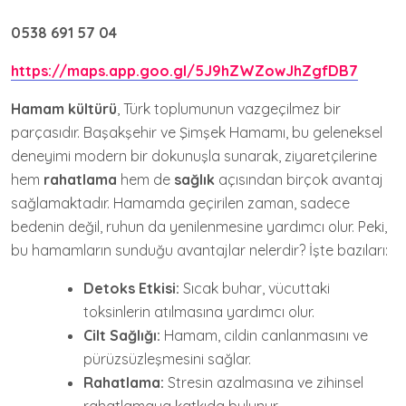
0538 691 57 04
https://maps.app.goo.gl/5J9hZWZowJhZgfDB7
Hamam kültürü
, Türk toplumunun vazgeçilmez bir
parçasıdır. Başakşehir ve Şimşek Hamamı, bu geleneksel
deneyimi modern bir dokunuşla sunarak, ziyaretçilerine
hem
rahatlama
hem de
sağlık
açısından birçok avantaj
sağlamaktadır. Hamamda geçirilen zaman, sadece
bedenin değil, ruhun da yenilenmesine yardımcı olur. Peki,
bu hamamların sunduğu avantajlar nelerdir? İşte bazıları:
Detoks Etkisi:
Sıcak buhar, vücuttaki
toksinlerin atılmasına yardımcı olur.
Cilt Sağlığı:
Hamam, cildin canlanmasını ve
pürüzsüzleşmesini sağlar.
Rahatlama:
Stresin azalmasına ve zihinsel