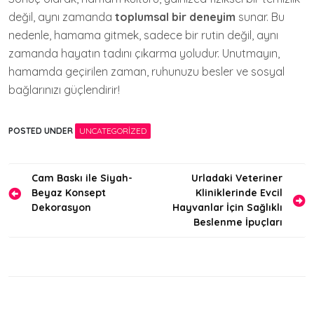
değil, aynı zamanda
toplumsal bir deneyim
sunar. Bu
nedenle, hamama gitmek, sadece bir rutin değil, aynı
zamanda hayatın tadını çıkarma yoludur. Unutmayın,
hamamda geçirilen zaman, ruhunuzu besler ve sosyal
bağlarınızı güçlendirir!
POSTED UNDER
UNCATEGORIZED
Yazı
Cam Baskı ile Siyah-
Urladaki Veteriner
Beyaz Konsept
Kliniklerinde Evcil
gezinmesi
Dekorasyon
Hayvanlar İçin Sağlıklı
Beslenme İpuçları