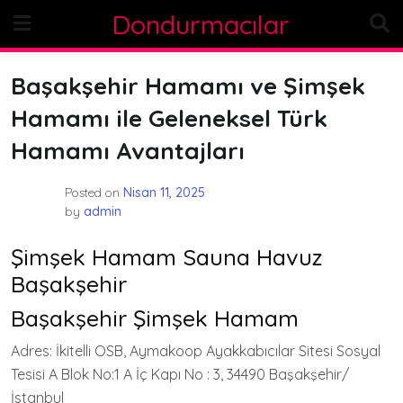
Skip
Dondurmacılar
to
content
Başakşehir Hamamı ve Şimşek
Hamamı ile Geleneksel Türk
Hamamı Avantajları
Posted on
Nisan 11, 2025
by
admin
Şimşek Hamam Sauna Havuz
Başakşehir
Başakşehir Şimşek Hamam
Adres: İkitelli OSB, Aymakoop Ayakkabıcılar Sitesi Sosyal
Tesisi A Blok No:1 A İç Kapı No : 3, 34490 Başakşehir/
İstanbul