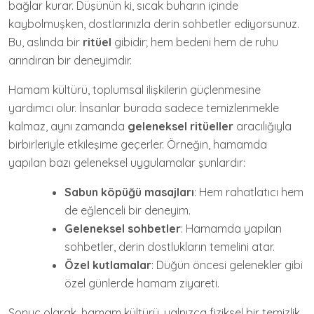
bağlar kurar. Düşünün ki, sıcak buharın içinde
kaybolmuşken, dostlarınızla derin sohbetler ediyorsunuz.
Bu, aslında bir
ritüel
gibidir; hem bedeni hem de ruhu
arındıran bir deneyimdir.
Hamam kültürü, toplumsal ilişkilerin güçlenmesine
yardımcı olur. İnsanlar burada sadece temizlenmekle
kalmaz, aynı zamanda
geleneksel ritüeller
aracılığıyla
birbirleriyle etkileşime geçerler. Örneğin, hamamda
yapılan bazı geleneksel uygulamalar şunlardır:
Sabun köpüğü masajları
: Hem rahatlatıcı hem
de eğlenceli bir deneyim.
Geleneksel sohbetler
: Hamamda yapılan
sohbetler, derin dostlukların temelini atar.
Özel kutlamalar
: Düğün öncesi gelenekler gibi
özel günlerde hamam ziyareti.
Sonuç olarak, hamam kültürü, yalnızca fiziksel bir temizlik