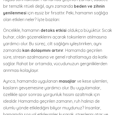
bir temizlik ritüeli değil, aynı zamanda
beden ve zihnin
yenilenmesi
için eşsiz bir fırsattır. Peki, hamamın sağlığa
olan etkileri neler? İşte bazıları:
Öncelikle, hamamın
detoks etkisi
oldukça büyüktür. Sıcak
buhar, cildin gözeneklerini açarak toksinlerin atılmasına
yardımcı olur. Bu süreç, cilt sağlığını iyileştirirken, aynı
zamanda
kan dolaşımını artırır
. Hamamda geçirilen
süre, stresin azalmasına ve genel rahatlamaya da katkı
sağlar. Rahat bir ortamda, vücudunuzun gerginliklerden
arınması kolaylaşır.
Ayrıca, hamamda uygulanan
masajlar
ve kese işlemleri,
kasların gevşemesine yardımcı olur. Bu uygulamalar,
özellikle spor sonrası yorgunluk hissini azaltmak için
idealdir. Hamamda geçirilen zamanın, ruh halinizi de
olumlu yönde etkilediğini biliyor muydunuz? İnsanlar,
hamamda sosyal etkileşimler kurarak, streslerini atar ve