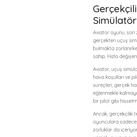
Gerçekçil
Simülatör
Aviator oyunu, son 
gerçekten uçuş simü
bulmakta zorlanırken
sahip. Hızla değişen
Aviator, uçuş simüla
hava koşulları ve pi
süreçleri, gerçek ha
eğlenmekle kalmayı
bir pilot gibi hisse
Ancak, gerçekçilik t
oyunculara sadece 
zorluklar da içeriyo