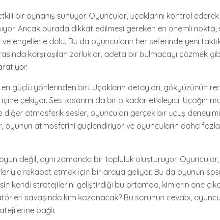
tkili bir oynanış sunuyor. Oyuncular, uçaklarını kontrol ederek ç
or. Ancak burada dikkat edilmesi gereken en önemli nokta, st
r ve engellerle dolu. Bu da oyuncuların her seferinde yeni taktik
ırasında karşılaşılan zorluklar, adeta bir bulmacayı çözmek gibi
aratıyor.
n en güçlü yönlerinden biri. Uçakların detayları, gökyüzünün ren
 içine çekiyor. Ses tasarımı da bir o kadar etkileyici. Uçağın mo
e diğer atmosferik sesler, oyuncuları gerçek bir uçuş deneyimi
r, oyunun atmosferini güçlendiriyor ve oyuncuların daha fazl
 oyun değil, aynı zamanda bir topluluk oluşturuyor. Oyuncular,
leriyle rekabet etmek için bir araya geliyor. Bu da oyunun so
sin kendi stratejilerini geliştirdiği bu ortamda, kimlerin öne ç
atörleri savaşında kim kazanacak? Bu sorunun cevabı, oyuncu
tejilerine bağlı.