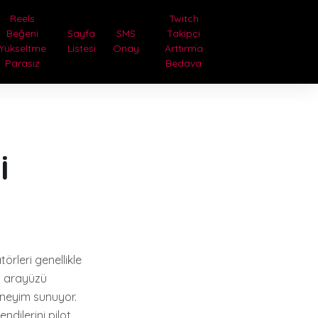
Reels
Twitch
Beğeni
Sayfa
SMS
Takipçi
Yükseltme
Listesi
Onay
Arttırma
Parasız
Bedava
i
örleri genellikle
tu arayüzü
eneyim sunuyor.
ndilerini pilot