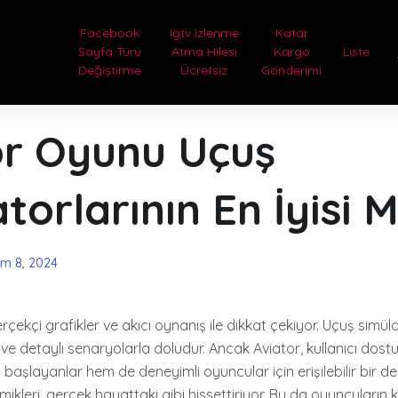
Facebook
Igtv Izlenme
Katar
Sayfa Türü
Atma Hilesi
Kargo
Liste
Değiştirme
Ücretsiz
Gönderimi
or Oyunu Uçuş
torlarının En İyisi M
im 8, 2024
çekçi grafikler ve akıcı oynanış ile dikkat çekiyor. Uçuş simülat
 ve detaylı senaryolarla doludur. Ancak Aviator, kullanıcı dos
başlayanlar hem de deneyimli oyuncular için erişilebilir bir d
ikleri, gerçek hayattaki gibi hissettiriyor. Bu da oyuncuların ke