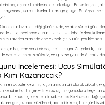
mlerini paylaşarak birbirlerine destek oluyor. Forumlar, sosya
kler sayesinde, uçuş tutkunları bir araya geliyor. Bu, öğrenme 
yor.
 Teknolojinin hızla ilerlediği günümüzde, Aviator sürekli güncell
 modelleri, güncel hava durumu verileri ve daha fazlası, kullanıc
uş simülatörleri arasında öne çıkmak için bu tür yenilikler şart.
ları için heyecan verici bir seçenek sunuyor. Gerçekçilik, kulla
k ile desteklenen bu simülatör, en iyi olma yolunda önemli adım
yunu İncelemesi: Uçuş Simülatö
a Kim Kazanacak?
arın en popüler çevrimiçi oyunlarından biri olarak dikkat çeki
nda kendine has bir yer edinen bu oyun, oyunculara heyecan 
yunun bu kadar ilgi çekmesinin sebebi ne? Belki de sunduğu ger
akların gökyüzünde süzülmesi, adeta bir kuş gibi özgür hissetti