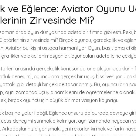
ik ve Eğlence: Aviator Oyunu 
lerinin Zirvesinde Mi?
zamanlarda oyun dünyasında adeta bir fırtına gibi esti. Peki,
latörlerinin zirvesinde mi? Birçok oyuncu, gerçekçilik ve eğle
, Aviator bu ikisini ustaca harmanlıyor. Oyun, basit ama etkil
 grafikler ve akıcı animasyonlar, oyuncuları adeta içine çekiyo
törleri arasında gerçekçilik konusunda öne çıkıyor. Uçakların fizi
lotluk deneyimi, oyunculara gerçek bir uçuş hissi veriyor. Uçakla
yattaki gibi detaylı bir şekilde tasarlanmış. Bu, oyuncuların s
p, aynı zamanda uçuş dinamiklerini de öğrenmelerine olanak 
tmek, birçok oyuncu için büyük bir motivasyon kaynağı.
ek başına yeterli değil. Eğlence unsuru da burada devreye giriy
uçuş deneyimi sunmakla kalmıyor, aynı zamanda heyecan ver
r. Arkadaşlarınızla yarışmak, yeni rekorlar kırmak ve farklı hav