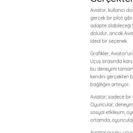
Aviator, kullanıcı d
gerçek bir pilot gib
adapte olabileceği b
doludur, ancak Aviat
ideal bir seçenek.
Grafikler, Aviator’un
Uçuş sırasında karşı
bu deneyimi tamamlı
kendini gerçekten b
bağlılığını artırıyor.
Aviator, sadece bir
Oyuncular, deneyimle
sosyal etkileşim, oyu
ortamda, oyuncuları
Aviator oyunu, uçuş