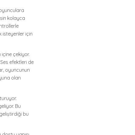
, oyunculara
esin kolayca
trollerle
 isteyenler için
 içine çekiyor.
 Ses efektleri de
lar, oyuncunun
oyuna olan
turuyor.
eliyor. Bu
geliştirdiği bu
ı dostu yapısı