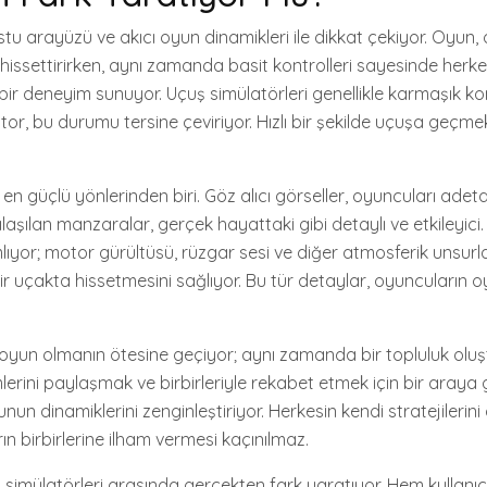
ostu arayüzü ve akıcı oyun dinamikleri ile dikkat çekiyor. Oyun
i hissettirirken, aynı zamanda basit kontrolleri sayesinde herk
ir deneyim sunuyor. Uçuş simülatörleri genellikle karmaşık kon
or, bu durumu tersine çeviriyor. Hızlı bir şekilde uçuşa geçmek
 en güçlü yönlerinden biri. Göz alıcı görseller, oyuncuları adeta
laşılan manzaralar, gerçek hayattaki gibi detaylı ve etkileyici.
yor; motor gürültüsü, rüzgar sesi ve diğer atmosferik unsur
ir uçakta hissetmesini sağlıyor. Bu tür detaylar, oyuncuların 
 oyun olmanın ötesine geçiyor; aynı zamanda bir topluluk oluş
rini paylaşmak ve birbirleriyle rekabet etmek için bir araya g
nun dinamiklerini zenginleştiriyor. Herkesin kendi stratejilerini 
n birbirlerine ilham vermesi kaçınılmaz.
 simülatörleri arasında gerçekten fark yaratıyor. Hem kullanıc