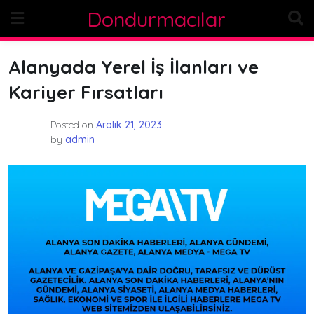
Skip
Dondurmacılar
to
content
Alanyada Yerel İş İlanları ve
Kariyer Fırsatları
Posted on
Aralık 21, 2023
by
admin