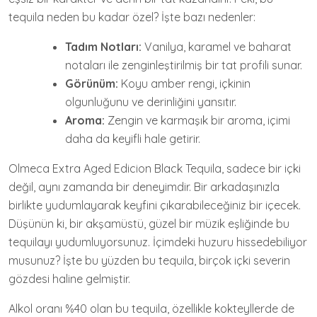
tequila neden bu kadar özel? İşte bazı nedenler:
Tadım Notları:
Vanilya, karamel ve baharat
notaları ile zenginleştirilmiş bir tat profili sunar.
Görünüm:
Koyu amber rengi, içkinin
olgunluğunu ve derinliğini yansıtır.
Aroma:
Zengin ve karmaşık bir aroma, içimi
daha da keyifli hale getirir.
Olmeca Extra Aged Edicion Black Tequila, sadece bir içki
değil, aynı zamanda bir deneyimdir. Bir arkadaşınızla
birlikte yudumlayarak keyfini çıkarabileceğiniz bir içecek.
Düşünün ki, bir akşamüstü, güzel bir müzik eşliğinde bu
tequilayı yudumluyorsunuz. İçimdeki huzuru hissedebiliyor
musunuz? İşte bu yüzden bu tequila, birçok içki severin
gözdesi haline gelmiştir.
Alkol oranı %40 olan bu tequila, özellikle kokteyllerde de